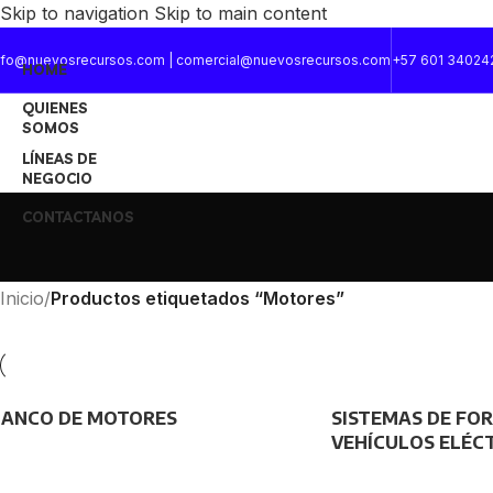
Skip to navigation
Skip to main content
nfo@nuevosrecursos.com | comercial@nuevosrecursos.com
+57 601 34024
HOME
QUIENES
SOMOS
LÍNEAS DE
NEGOCIO
CONTACTANOS
Inicio
/
Productos etiquetados “Motores”
BANCO DE MOTORES
SISTEMAS DE FO
VEHÍCULOS ELÉCT