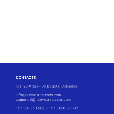
sentimiento para usar tus datos segun nuestra
CONTACTO
Cra. 20 # 32a - 36 Bogotá, Colombia
info@nuevosrecursos.com
comercial@nuevosrecursos.com
+57 601 3402425 - +57 310 867 1717