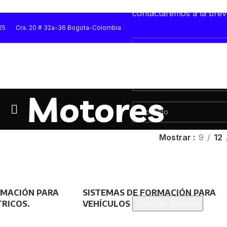
Quieres una atención per
contactaremos a la bre
25
Cra. 20 # 32a-36 Bogota-Colombia
Motores
Mostrar
9
12
RMACIÓN PARA
SISTEMAS DE FORMACIÓN PARA
RICOS.
VEHÍCULOS HÍBRIDOS.