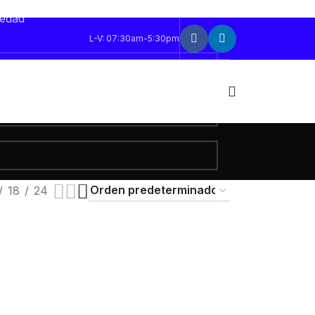
sonalizada. Deja tus datos y te
vedad
L-V: 07:30am-5:30pm
18
24