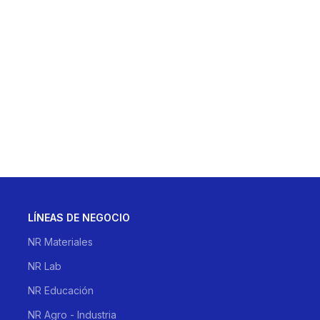
Al dejar tus datos das tu con
politica de privacidad
LÍNEAS DE NEGOCIO
NR Materiales
NR Lab
NR Educación
NR Agro - Industria