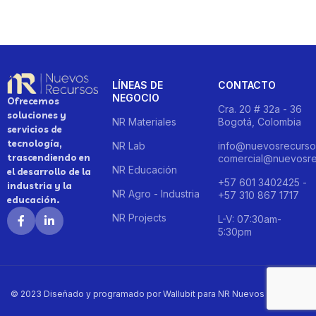
LÍNEAS DE
CONTACTO
NEGOCIO
Ofrecemos
Cra. 20 # 32a - 36
soluciones y
NR Materiales
Bogotá, Colombia
servicios de
tecnología,
NR Lab
info@nuevosrecurso
trascendiendo en
comercial@nuevosre
NR Educación
el desarrollo de la
+57 601 3402425 -
industria y la
NR Agro - Industria
+57 310 867 1717
educación.
NR Projects
L-V: 07:30am-
5:30pm
© 2023 Diseñado y programado por Wallubit para NR Nuevos Recursos