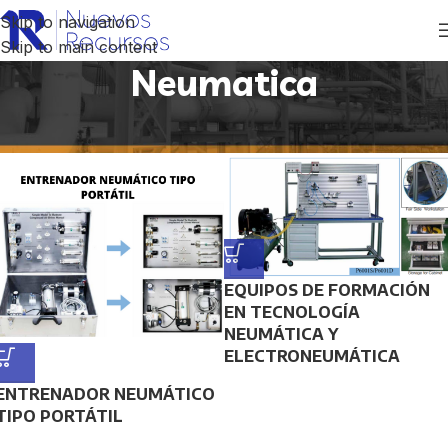
Skip to navigation
Skip to main content
Neumatica
Inicio
/
Productos etiquetados “Neumatica”
EQUIPOS DE FORMACIÓN
EN TECNOLOGÍA
NEUMÁTICA Y
ELECTRONEUMÁTICA
ENTRENADOR NEUMÁTICO
TIPO PORTÁTIL