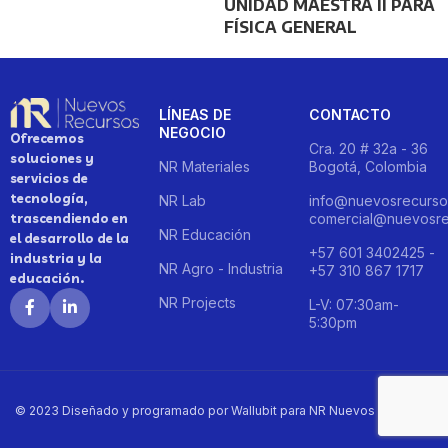
UNIDAD MAESTRA II PARA
FÍSICA GENERAL
LÍNEAS DE
CONTACTO
NEGOCIO
Ofrecemos
Cra. 20 # 32a - 36
soluciones y
NR Materiales
Bogotá, Colombia
servicios de
tecnología,
NR Lab
info@nuevosrecurso
trascendiendo en
comercial@nuevosre
NR Educación
el desarrollo de la
+57 601 3402425 -
industria y la
NR Agro - Industria
+57 310 867 1717
educación.
NR Projects
L-V: 07:30am-
5:30pm
© 2023 Diseñado y programado por Wallubit para NR Nuevos Recursos