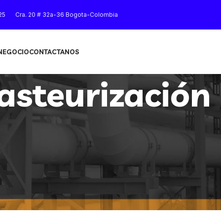
25
Cra. 20 # 32a-36 Bogota-Colombia
 NEGOCIO
CONTACTANOS
asteurización
Mostrar
9
12