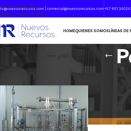
Skip to navigation
nfo@nuevosrecursos.com | comercial@nuevosrecursos.com
+57 601 34024
Skip to main content
HOME
QUIENES SOMOS
LÍNEAS DE
P
Inicio
/
Productos etiquetados “Pasteurización”