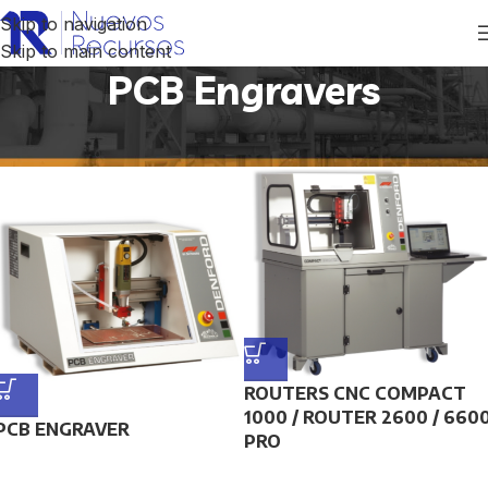
Skip to navigation
Skip to main content
PCB Engravers
Inicio
/
Productos etiquetados “PCB Engravers”
ROUTERS CNC COMPACT
1000 / ROUTER 2600 / 660
PCB ENGRAVER
PRO