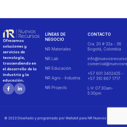
LÍNEAS DE
CONTACTO
NEGOCIO
Ofrecemos
Cra. 20 # 32a - 36
soluciones y
NR Materiales
Bogotá, Colombia
servicios de
tecnología,
NR Lab
info@nuevosrecurso
trascendiendo en
comercial@nuevosre
NR Educación
el desarrollo de la
+57 601 3402425 -
industria y la
NR Agro - Industria
+57 310 867 1717
educación.
NR Projects
L-V: 07:30am-
5:30pm
© 2023 Diseñado y programado por Wallubit para NR Nuevos Recursos