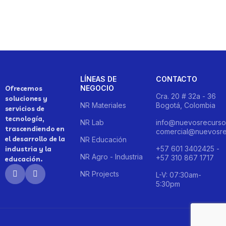
LÍNEAS DE
CONTACTO
NEGOCIO
Ofrecemos
Cra. 20 # 32a - 36
soluciones y
NR Materiales
Bogotá, Colombia
servicios de
tecnología,
NR Lab
info@nuevosrecurso
trascendiendo en
comercial@nuevosre
el desarrollo de la
NR Educación
+57 601 3402425 -
industria y la
NR Agro - Industria
+57 310 867 1717
educación.
NR Projects
L-V: 07:30am-
5:30pm