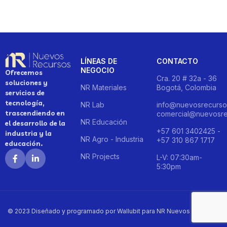
LÍNEAS DE
CONTACTO
NEGOCIO
Ofrecemos
Cra. 20 # 32a - 36
soluciones y
NR Materiales
Bogotá, Colombia
servicios de
tecnología,
NR Lab
info@nuevosrecurso
trascendiendo en
comercial@nuevosre
NR Educación
el desarrollo de la
+57 601 3402425 -
industria y la
NR Agro - Industria
+57 310 867 1717
educación.
NR Projects
L-V: 07:30am-
5:30pm
© 2023 Diseñado y programado por Wallubit para NR Nuevos Recursos