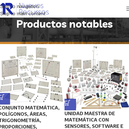
Skip to navigation
Skip to main content
Productos notables
Inicio
/
Productos etiquetados “Productos notables”
CONJUNTO MATEMÁTICA,
UNIDAD MAESTRA DE
POLÍGONOS, ÁREAS,
MATEMÁTICA CON
TRIGONOMETRÍA,
SENSORES, SOFTWARE E
PROPORCIONES,