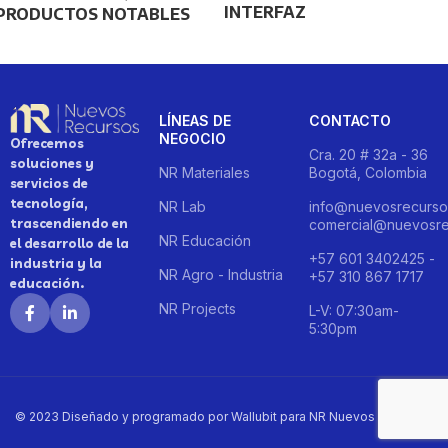
INTERFAZ
PRODUCTOS NOTABLES
LÍNEAS DE
CONTACTO
NEGOCIO
Ofrecemos
Cra. 20 # 32a - 36
soluciones y
NR Materiales
Bogotá, Colombia
servicios de
tecnología,
NR Lab
info@nuevosrecurso
trascendiendo en
comercial@nuevosre
NR Educación
el desarrollo de la
+57 601 3402425 -
industria y la
NR Agro - Industria
+57 310 867 1717
educación.
NR Projects
L-V: 07:30am-
5:30pm
© 2023 Diseñado y programado por Wallubit para NR Nuevos Recursos