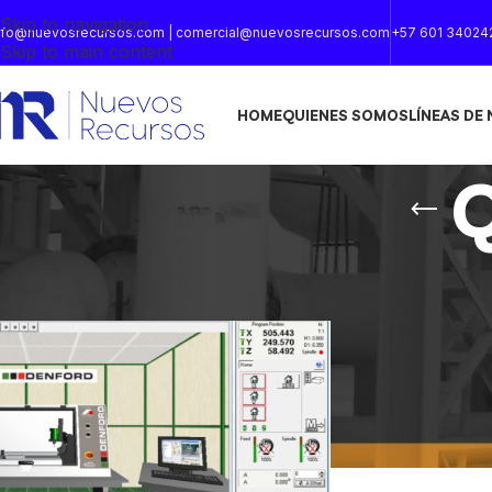
Skip to navigation
nfo@nuevosrecursos.com | comercial@nuevosrecursos.com
+57 601 34024
Skip to main content
HOME
QUIENES SOMOS
LÍNEAS DE
Inicio
/
Productos etiquetados “QuickCAM 2D”