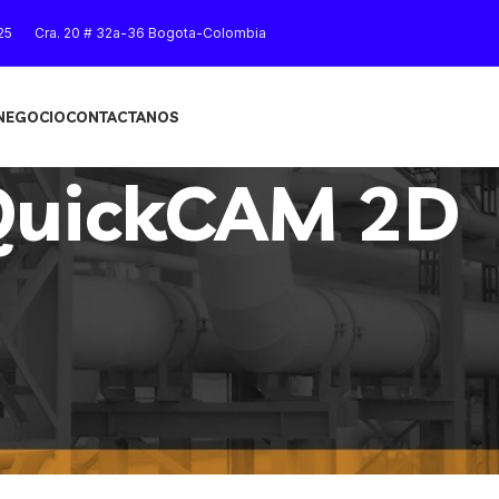
25
Cra. 20 # 32a-36 Bogota-Colombia
 NEGOCIO
CONTACTANOS
QuickCAM 2D
Mostrar
9
12