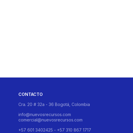
CONTACTO
Cra. 20 # 32a - 36 Bogotá, Colombia
info@nuevosrecursos.com
comercial@nuevosrecursos.com
+57 601 3402425 - +57 310 867 1717