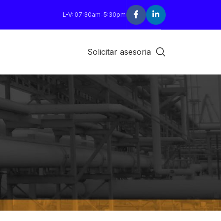
L-V: 07:30am-5:30pm
Solicitar asesoria
18
24