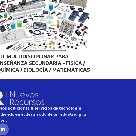
IT MULTIDISCIPLINAR PARA
NSEÑANZA SECUNDARIA – FÍSICA /
UÍMICA / BIOLOGÍA / MATEMÁTICAS
os soluciones y servicios de tecnología,
diendo en el desarrollo de la industria y la
ión.