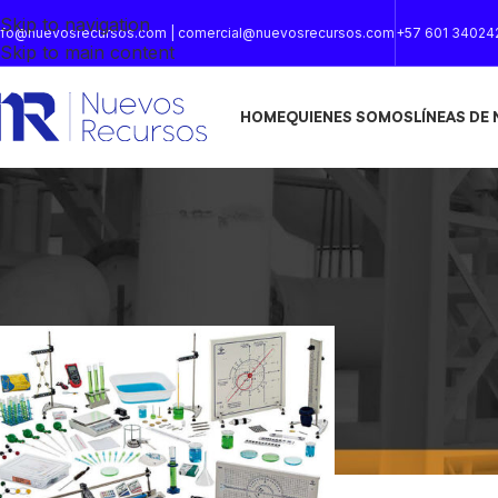
Skip to navigation
nfo@nuevosrecursos.com | comercial@nuevosrecursos.com
+57 601 34024
Skip to main content
HOME
QUIENES SOMOS
LÍNEAS DE
Inicio
/
Productos etiquetados “Química”