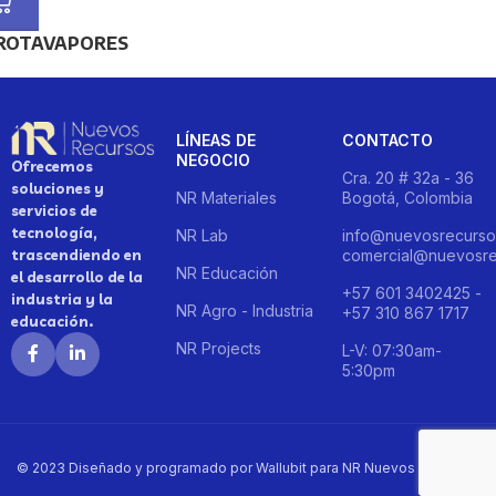
ROTAVAPORES
LÍNEAS DE
CONTACTO
NEGOCIO
Ofrecemos
Cra. 20 # 32a - 36
soluciones y
NR Materiales
Bogotá, Colombia
servicios de
tecnología,
NR Lab
info@nuevosrecurso
trascendiendo en
comercial@nuevosre
NR Educación
el desarrollo de la
+57 601 3402425 -
industria y la
NR Agro - Industria
+57 310 867 1717
educación.
NR Projects
L-V: 07:30am-
5:30pm
© 2023 Diseñado y programado por Wallubit para NR Nuevos Recursos