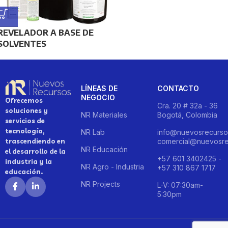
REVELADOR A BASE DE
SOLVENTES
LÍNEAS DE
CONTACTO
NEGOCIO
Ofrecemos
Cra. 20 # 32a - 36
soluciones y
NR Materiales
Bogotá, Colombia
servicios de
tecnología,
NR Lab
info@nuevosrecurso
trascendiendo en
comercial@nuevosre
NR Educación
el desarrollo de la
+57 601 3402425 -
industria y la
NR Agro - Industria
+57 310 867 1717
educación.
NR Projects
L-V: 07:30am-
5:30pm