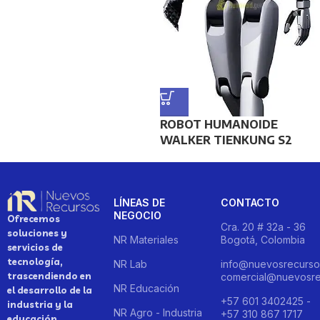
ROBOT HUMANOIDE
WALKER TIENKUNG S2
LÍNEAS DE
CONTACTO
NEGOCIO
Ofrecemos
Cra. 20 # 32a - 36
soluciones y
NR Materiales
Bogotá, Colombia
servicios de
tecnología,
NR Lab
info@nuevosrecurso
trascendiendo en
comercial@nuevosre
NR Educación
el desarrollo de la
+57 601 3402425 -
industria y la
NR Agro - Industria
+57 310 867 1717
educación.