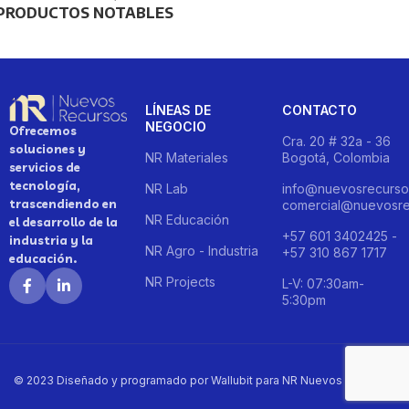
PRODUCTOS NOTABLES
LÍNEAS DE
CONTACTO
NEGOCIO
Ofrecemos
Cra. 20 # 32a - 36
soluciones y
NR Materiales
Bogotá, Colombia
servicios de
tecnología,
NR Lab
info@nuevosrecurso
trascendiendo en
comercial@nuevosre
NR Educación
el desarrollo de la
+57 601 3402425 -
industria y la
NR Agro - Industria
+57 310 867 1717
educación.
NR Projects
L-V: 07:30am-
5:30pm
© 2023 Diseñado y programado por Wallubit para NR Nuevos Recursos