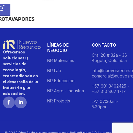
ROTAVAPORES
LÍNEAS DE
CONTACTO
NEGOCIO
Ofrecemos
Cra. 20 # 32a - 36
soluciones y
NR Materiales
Bogotá, Colombia
servicios de
tecnología,
NR Lab
info@nuevosrecurso
trascendiendo en
comercial@nuevosre
NR Educación
el desarrollo de la
+57 601 3402425 -
industria y la
NR Agro - Industria
+57 310 867 1717
educación.
NR Projects
L-V: 07:30am-
5:30pm
© 2023 Diseñado y programado por Wallubit para NR Nuevos Recursos