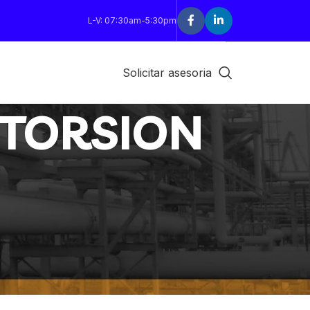
L-V: 07:30am-5:30pm
Solicitar asesoria
 TORSION
18
24