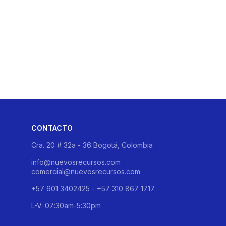
CONTACTO
Cra. 20 # 32a - 36 Bogotá, Colombia
info@nuevosrecursos.com
comercial@nuevosrecursos.com
+57 601 3402425 - +57 310 867 1717
L-V: 07:30am-5:30pm