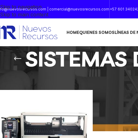
Skip to navigation
nfo@nuevosrecursos.com | comercial@nuevosrecursos.com
+57 601 34024
Skip to main content
HOME
QUIENES SOMOS
LÍNEAS DE
SISTEMAS 
Inicio
/
Productos etiquetados “SISTEMAS DE PRUBA DE 