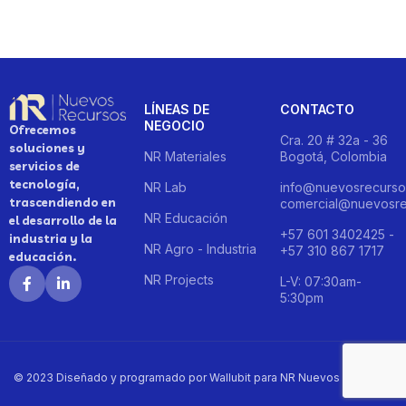
LÍNEAS DE
CONTACTO
NEGOCIO
Ofrecemos
Cra. 20 # 32a - 36
soluciones y
NR Materiales
Bogotá, Colombia
servicios de
tecnología,
NR Lab
info@nuevosrecurso
trascendiendo en
comercial@nuevosre
NR Educación
el desarrollo de la
+57 601 3402425 -
industria y la
NR Agro - Industria
+57 310 867 1717
educación.
NR Projects
L-V: 07:30am-
5:30pm
© 2023 Diseñado y programado por Wallubit para NR Nuevos Recursos