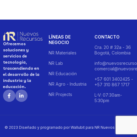
LÍNEAS DE
CONTACTO
NEGOCIO
Ofrecemos
Cra. 20 # 32a - 36
soluciones y
NR Materiales
Bogotá, Colombia
servicios de
tecnología,
NR Lab
info@nuevosrecurso
trascendiendo en
comercial@nuevosre
NR Educación
el desarrollo de la
+57 601 3402425 -
industria y la
NR Agro - Industria
+57 310 867 1717
educación.
NR Projects
L-V: 07:30am-
5:30pm
© 2023 Diseñado y programado por Wallubit para NR Nuevos Recursos