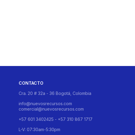
CONTACTO
Cra. 20 # 32a - 36 Bogotá, Colombia
info@nuevosrecursos.com
comercial@nuevosrecursos.com
+57 601 3402425 - +57 310 867 1717
L-V: 07:30am-5:30pm