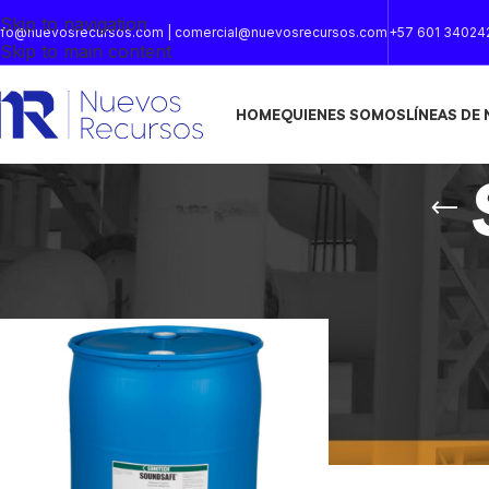
Skip to navigation
nfo@nuevosrecursos.com | comercial@nuevosrecursos.com
+57 601 34024
Skip to main content
HOME
QUIENES SOMOS
LÍNEAS DE
Inicio
/
Productos etiquetados “SOUNDSAFE”