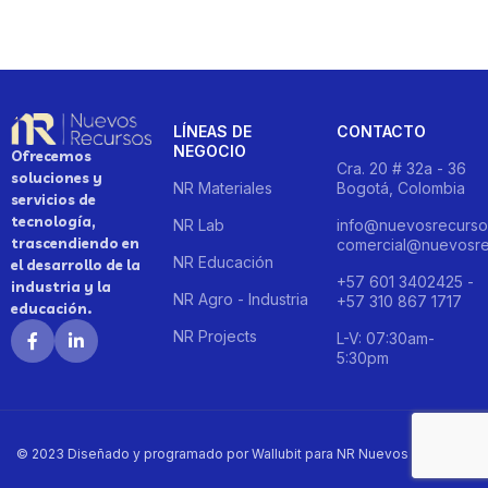
LÍNEAS DE
CONTACTO
NEGOCIO
Ofrecemos
Cra. 20 # 32a - 36
soluciones y
NR Materiales
Bogotá, Colombia
servicios de
tecnología,
NR Lab
info@nuevosrecurso
trascendiendo en
comercial@nuevosre
NR Educación
el desarrollo de la
+57 601 3402425 -
industria y la
NR Agro - Industria
+57 310 867 1717
educación.
NR Projects
L-V: 07:30am-
5:30pm
© 2023 Diseñado y programado por Wallubit para NR Nuevos Recursos