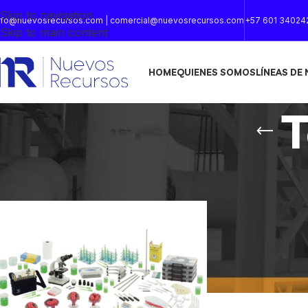
Skip to navigation
nfo@nuevosrecursos.com | comercial@nuevosrecursos.com
+57 601 34024
Skip to main content
HOME
QUIENES SOMOS
LÍNEAS DE
T
Inicio
/
Productos etiquetados “Tejido vegetal”