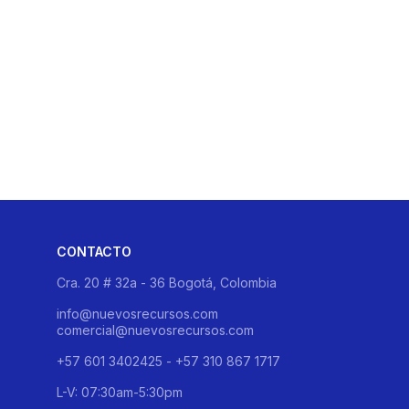
CONTACTO
Cra. 20 # 32a - 36 Bogotá, Colombia
info@nuevosrecursos.com
comercial@nuevosrecursos.com
+57 601 3402425 - +57 310 867 1717
L-V: 07:30am-5:30pm