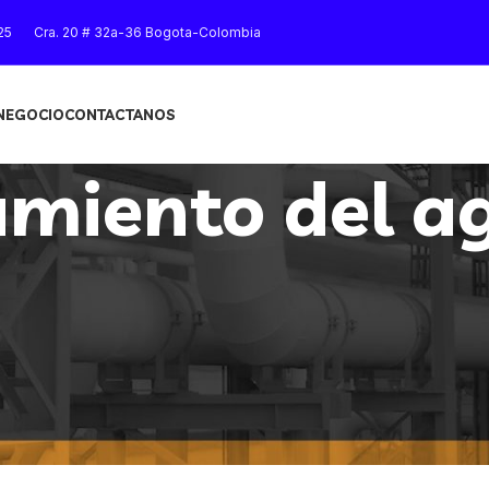
25
Cra. 20 # 32a-36 Bogota-Colombia
 NEGOCIO
CONTACTANOS
amiento del a
Mostrar
9
12