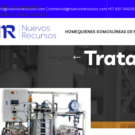
Skip to navigation
nfo@nuevosrecursos.com | comercial@nuevosrecursos.com
+57 601 34024
Skip to main content
HOME
QUIENES SOMOS
LÍNEAS DE
Trat
Inicio
/
Productos etiquetados “Tratamiento del agua”