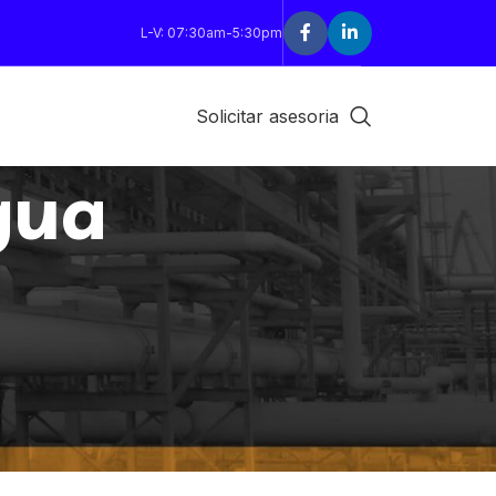
L-V: 07:30am-5:30pm
Solicitar asesoria
gua
18
24