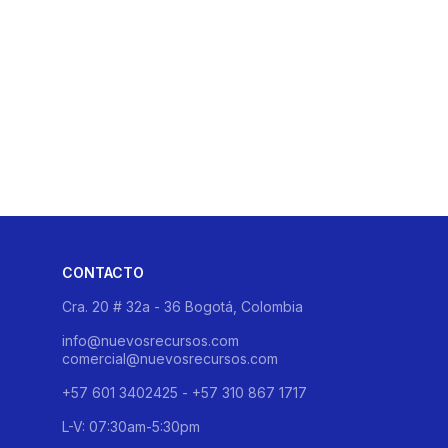
CONTACTO
Cra. 20 # 32a - 36 Bogotá, Colombia
info@nuevosrecursos.com
comercial@nuevosrecursos.com
+57 601 3402425 - +57 310 867 1717
L-V: 07:30am-5:30pm