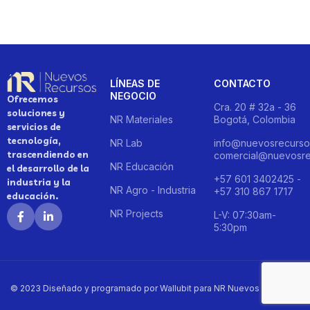
LÍNEAS DE
CONTACTO
NEGOCIO
Ofrecemos
Cra. 20 # 32a - 36
soluciones y
NR Materiales
Bogotá, Colombia
servicios de
tecnología,
NR Lab
info@nuevosrecurso
trascendiendo en
comercial@nuevosre
NR Educación
el desarrollo de la
+57 601 3402425 -
industria y la
NR Agro - Industria
+57 310 867 1717
educación.
NR Projects
L-V: 07:30am-
5:30pm
© 2023 Diseñado y programado por Wallubit para NR Nuevos Recursos