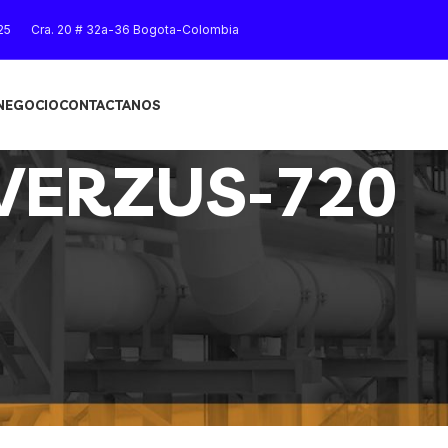
25
Cra. 20 # 32a-36 Bogota-Colombia
 NEGOCIO
CONTACTANOS
VERZUS-720
Mostrar
9
12