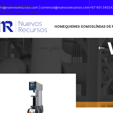
Skip to navigation
nfo@nuevosrecursos.com | comercial@nuevosrecursos.com
+57 601 34024
Skip to main content
HOME
QUIENES SOMOS
LÍNEAS DE
Inicio
/
Productos etiquetados “VERZUS-720”