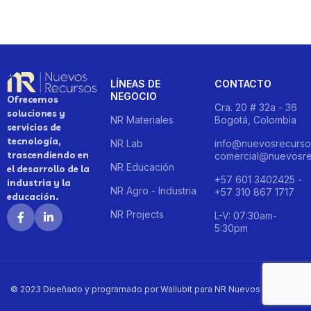
LÍNEAS DE
CONTACTO
NEGOCIO
Ofrecemos
Cra. 20 # 32a - 36
soluciones y
NR Materiales
Bogotá, Colombia
servicios de
tecnología,
NR Lab
info@nuevosrecurso
trascendiendo en
comercial@nuevosre
NR Educación
el desarrollo de la
+57 601 3402425 -
industria y la
NR Agro - Industria
+57 310 867 1717
educación.
NR Projects
L-V: 07:30am-
5:30pm
© 2023 Diseñado y programado por Wallubit para NR Nuevos Recursos