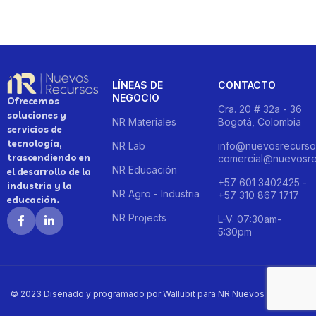
LÍNEAS DE
CONTACTO
NEGOCIO
Ofrecemos
Cra. 20 # 32a - 36
soluciones y
NR Materiales
Bogotá, Colombia
servicios de
tecnología,
NR Lab
info@nuevosrecurso
trascendiendo en
comercial@nuevosre
NR Educación
el desarrollo de la
+57 601 3402425 -
industria y la
NR Agro - Industria
+57 310 867 1717
educación.
NR Projects
L-V: 07:30am-
5:30pm
© 2023 Diseñado y programado por Wallubit para NR Nuevos Recursos