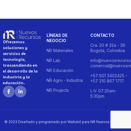
LÍNEAS DE
CONTACTO
NEGOCIO
Ofrecemos
Cra. 20 # 32a - 36
soluciones y
NR Materiales
Bogotá, Colombia
servicios de
tecnología,
NR Lab
info@nuevosrecurso
trascendiendo en
comercial@nuevosre
NR Educación
el desarrollo de la
+57 601 3402425 -
industria y la
NR Agro - Industria
+57 310 867 1717
educación.
NR Projects
L-V: 07:30am-
5:30pm
© 2023 Diseñado y programado por Wallubit para NR Nuevos Recursos