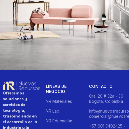
Rhoncus quisque sollicitudin
Decor
LÍNEAS DE
CONTACTO
NEGOCIO
Ofrecemos
Cra. 20 # 32a - 36
soluciones y
NR Materiales
Bogotá, Colombia
servicios de
tecnología,
NR Lab
info@nuevosrecurso
trascendiendo en
comercial@nuevosre
NR Educación
el desarrollo de la
+57 601 3402425 -
industria y la