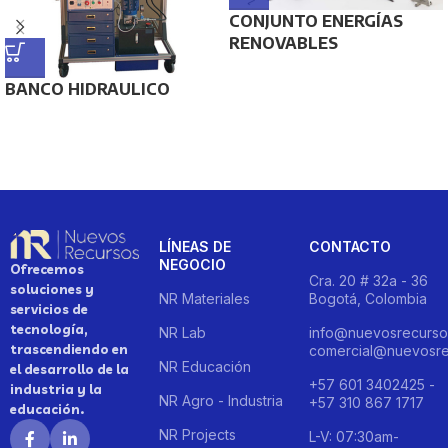
CONJUNTO ENERGÍAS
RENOVABLES
BANCO HIDRAULICO
LÍNEAS DE
CONTACTO
NEGOCIO
Ofrecemos
Cra. 20 # 32a - 36
soluciones y
NR Materiales
Bogotá, Colombia
servicios de
tecnología,
NR Lab
info@nuevosrecurso
trascendiendo en
comercial@nuevosre
NR Educación
el desarrollo de la
+57 601 3402425 -
industria y la
NR Agro - Industria
+57 310 867 1717
educación.
NR Projects
L-V: 07:30am-