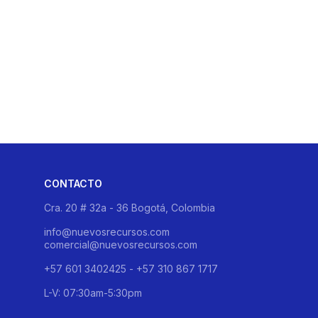
CONTACTO
Cra. 20 # 32a - 36 Bogotá, Colombia
info@nuevosrecursos.com
comercial@nuevosrecursos.com
+57 601 3402425 - +57 310 867 1717
L-V: 07:30am-5:30pm