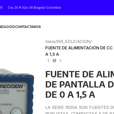
25
Cra. 20 # 32a-36 Bogota-Colombia
 NEGOCIO
CONTACTANOS
Inicio
/
NR_EDUCACION
/
FUENTE DE ALIMENTACIÓN DE CC D
A 1,5 A
FUENTE DE ALI
DE PANTALLA DI
DE 0 A 1,5 A
LA SERIE 1620A SON FUENTES 
ROBUSTAS, COMPACTAS Y DE B