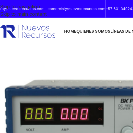
Skip to navigation
nfo@nuevosrecursos.com | comercial@nuevosrecursos.com
+57 601 34024
Skip to main content
HOME
QUIENES SOMOS
LÍNEAS DE