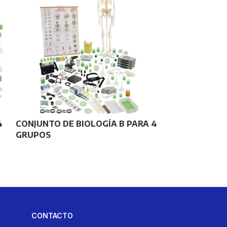
CONJUNTO M
POLÍGONOS, 
4
CONJUNTO DE BIOLOGÍA B PARA 4
TRIGONOMET
GRUPOS
PROPORCION
NOTABLES
CONTACTO