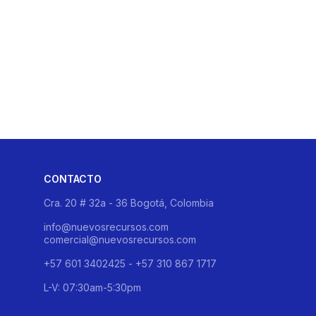
CONTACTO
Cra. 20 # 32a - 36 Bogotá, Colombia
info@nuevosrecursos.com
comercial@nuevosrecursos.com
+57 601 3402425 - +57 310 867 1717
L-V: 07:30am-5:30pm