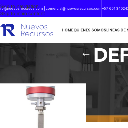
Skip to navigation
nfo@nuevosrecursos.com | comercial@nuevosrecursos.com
+57 601 34024
Skip to main content
HOME
QUIENES SOMOS
LÍNEAS DE
DE
Inicio
/
ACCESORIOS INSTRON
/
DEFLECTOMETROS