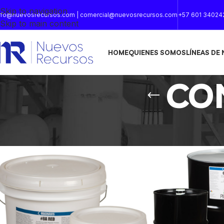
Skip to navigation
nfo@nuevosrecursos.com | comercial@nuevosrecursos.com
+57 601 34024
Skip to main content
HOME
QUIENES SOMOS
LÍNEAS DE
CO
Inicio
/
INSPECCION POR PARTICULAS MAGNETICAS
/
CO