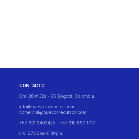
CONTACTO
Cra. 20 # 32a - 36 Bogotá, Colombia
info@nuevosrecursos.com
comercial@nuevosrecursos.com
+57 601 3402425 - +57 310 867 1717
L-V: 07:30am-5:30pm