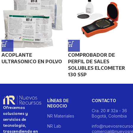
ACOPLANTE
COMPROBADOR DE
ULTRASONICO EN POLVO
PERFIL DE SALES
SOLUBLES ELCOMETER
130 SSP
LÍNEAS DE
CONTACTO
NEGOCIO
Ofrecemos
Cra. 20 # 32a - 36
soluciones y
NR Materiales
Bogotá, Colombia
servicios de
tecnología,
NR Lab
info@nuevosrecurso
trascendiendo en
comercial@nuevosre