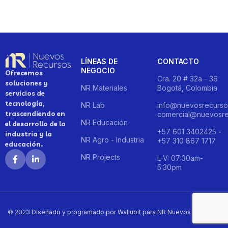
LÍNEAS DE
CONTACTO
NEGOCIO
Ofrecemos
Cra. 20 # 32a - 36
soluciones y
NR Materiales
Bogotá, Colombia
servicios de
tecnología,
NR Lab
info@nuevosrecurso
trascendiendo en
comercial@nuevosre
NR Educación
el desarrollo de la
+57 601 3402425 -
industria y la
NR Agro - Industria
+57 310 867 1717
educación.
NR Projects
L-V: 07:30am-
5:30pm
© 2023 Diseñado y programado por Wallubit para NR Nuevos Recursos