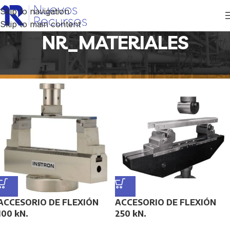
Skip to navigation
Skip to main content
NR_MATERIALES
Inicio
/
NR_MATERIALES
ACCESORIO DE FLEXIÓN
ACCESORIO DE FLEXIÓN
100 kN.
250 kN.