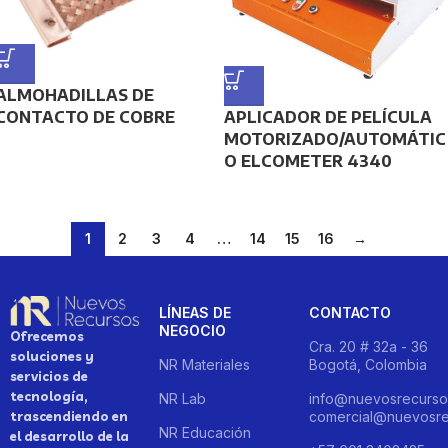
ALMOHADILLAS DE
CONTACTO DE COBRE
APLICADOR DE PELÍCULA
MOTORIZADO/AUTOMÁTIC
O ELCOMETER 4340
1
2
3
4
…
14
15
16
→
LÍNEAS DE
CONTACTO
NEGOCIO
Ofrecemos
Cra. 20 # 32a - 36
soluciones y
NR Materiales
Bogotá, Colombia
servicios de
tecnología,
NR Lab
info@nuevosrecurso
trascendiendo en
comercial@nuevosre
NR Educación
el desarrollo de la