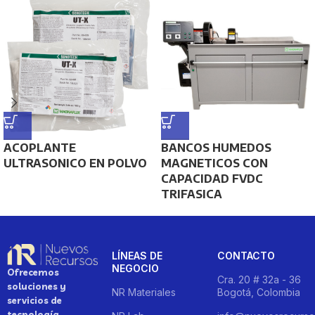
ACOPLANTE
BANCOS HUMEDOS
ULTRASONICO EN POLVO
MAGNETICOS CON
CAPACIDAD FVDC
TRIFASICA
LÍNEAS DE
CONTACTO
NEGOCIO
Ofrecemos
Cra. 20 # 32a - 36
soluciones y
NR Materiales
Bogotá, Colombia
servicios de
tecnología,