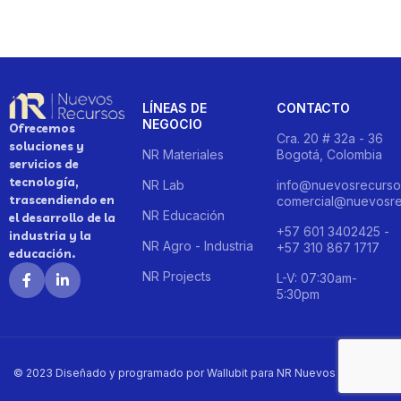
LÍNEAS DE
CONTACTO
NEGOCIO
Ofrecemos
Cra. 20 # 32a - 36
soluciones y
NR Materiales
Bogotá, Colombia
servicios de
tecnología,
NR Lab
info@nuevosrecurso
trascendiendo en
comercial@nuevosre
NR Educación
el desarrollo de la
+57 601 3402425 -
industria y la
NR Agro - Industria
+57 310 867 1717
educación.
NR Projects
L-V: 07:30am-
5:30pm
© 2023 Diseñado y programado por Wallubit para NR Nuevos Recursos