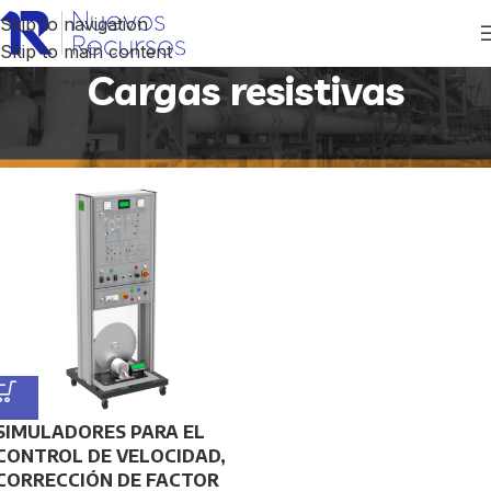
Skip to navigation
Skip to main content
Cargas resistivas
Inicio
/
Productos etiquetados “Cargas resistivas”
SIMULADORES PARA EL
CONTROL DE VELOCIDAD,
CORRECCIÓN DE FACTOR