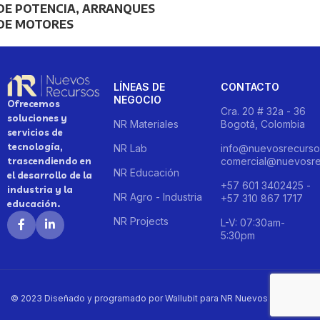
DE POTENCIA, ARRANQUES
DE MOTORES
LÍNEAS DE
CONTACTO
NEGOCIO
Ofrecemos
Cra. 20 # 32a - 36
soluciones y
NR Materiales
Bogotá, Colombia
servicios de
tecnología,
NR Lab
info@nuevosrecurso
trascendiendo en
comercial@nuevosre
NR Educación
el desarrollo de la
+57 601 3402425 -
industria y la
NR Agro - Industria
+57 310 867 1717
educación.
NR Projects
L-V: 07:30am-
5:30pm
© 2023 Diseñado y programado por Wallubit para NR Nuevos Recursos