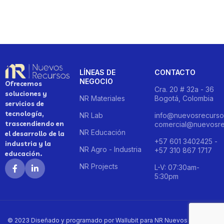
LÍNEAS DE
CONTACTO
NEGOCIO
Ofrecemos
Cra. 20 # 32a - 36
soluciones y
NR Materiales
Bogotá, Colombia
servicios de
tecnología,
NR Lab
info@nuevosrecurso
trascendiendo en
comercial@nuevosre
NR Educación
el desarrollo de la
+57 601 3402425 -
industria y la
NR Agro - Industria
+57 310 867 1717
educación.
NR Projects
L-V: 07:30am-
5:30pm
© 2023 Diseñado y programado por Wallubit para NR Nuevos Recursos