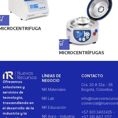
MICROCENTRIFUGA
MICROCENTRÍFUGAS
LÍNEAS DE
CONTACTO
NEGOCIO
Ofrecemos
Cra. 20 # 32a - 36
soluciones y
NR Materiales
Bogotá, Colombia
servicios de
tecnología,
NR Lab
info@nuevosrecurso
trascendiendo en
comercial@nuevosre
NR Educación
el desarrollo de la
+57 601 3402425 -
industria y la
NR Agro - Industria
+57 310 867 1717