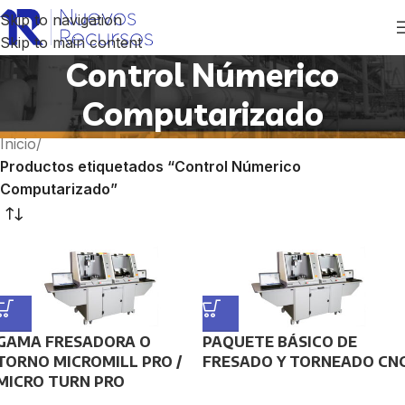
Skip to navigation
Skip to main content
Control Númerico
Computarizado
Inicio
/
Productos etiquetados “Control Númerico
Computarizado”
GAMA FRESADORA O
PAQUETE BÁSICO DE
TORNO MICROMILL PRO /
FRESADO Y TORNEADO CN
MICRO TURN PRO