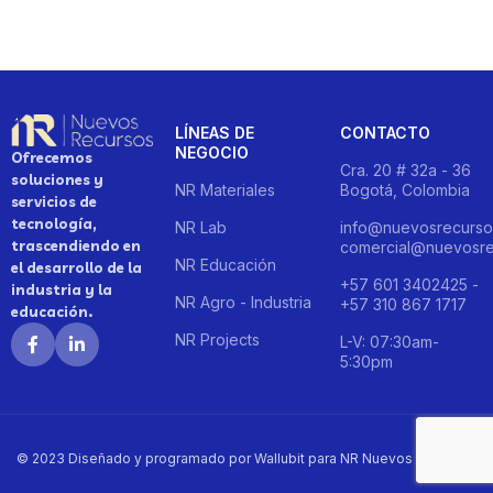
LÍNEAS DE
CONTACTO
NEGOCIO
Ofrecemos
Cra. 20 # 32a - 36
soluciones y
NR Materiales
Bogotá, Colombia
servicios de
tecnología,
NR Lab
info@nuevosrecurso
trascendiendo en
comercial@nuevosre
NR Educación
el desarrollo de la
+57 601 3402425 -
industria y la
NR Agro - Industria
+57 310 867 1717
educación.
NR Projects
L-V: 07:30am-
5:30pm
© 2023 Diseñado y programado por Wallubit para NR Nuevos Recursos