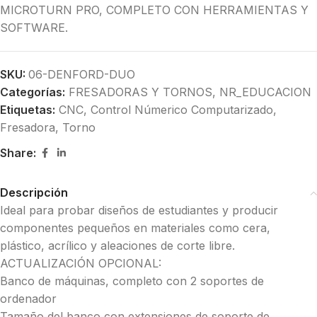
MICROTURN PRO, COMPLETO CON HERRAMIENTAS Y
SOFTWARE.
SKU:
06-DENFORD-DUO
Categorías:
FRESADORAS Y TORNOS
,
NR_EDUCACION
Etiquetas:
CNC
,
Control Númerico Computarizado
,
Fresadora
,
Torno
Share:
Descripción
Ideal para probar diseños de estudiantes y producir
componentes pequeños en materiales como cera,
plástico, acrílico y aleaciones de corte libre.
ACTUALIZACIÓN OPCIONAL:
Banco de máquinas, completo con 2 soportes de
ordenador
Tamaño del banco con extensiones de soporte de