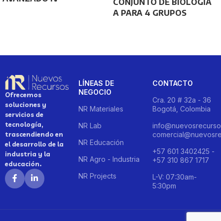
CONJUNTO DE BIOLOGÍA
A PARA 4 GRUPOS
LÍNEAS DE
CONTACTO
NEGOCIO
Ofrecemos
Cra. 20 # 32a - 36
soluciones y
NR Materiales
Bogotá, Colombia
servicios de
tecnología,
NR Lab
info@nuevosrecurso
trascendiendo en
comercial@nuevosre
NR Educación
el desarrollo de la
+57 601 3402425 -
industria y la
NR Agro - Industria
+57 310 867 1717
educación.
NR Projects
L-V: 07:30am-
5:30pm