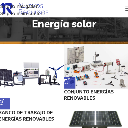
Skip to navigation
Skip to main content
Energía solar
Inicio
/
Productos etiquetados “Energía solar”
CONJUNTO ENERGÍAS
RENOVABLES
BANCO DE TRABAJO DE
ENERGÍAS RENOVABLES