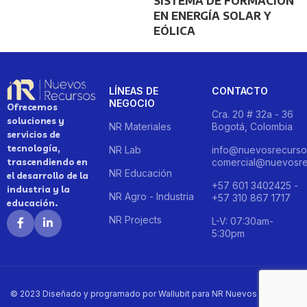
SISTEMA DE FORMACIÓN
EN ENERGÍA SOLAR Y
EÓLICA
LÍNEAS DE
CONTACTO
NEGOCIO
Ofrecemos
Cra. 20 # 32a - 36
soluciones y
NR Materiales
Bogotá, Colombia
servicios de
tecnología,
NR Lab
info@nuevosrecurso
trascendiendo en
comercial@nuevosre
NR Educación
el desarrollo de la
+57 601 3402425 -
industria y la
NR Agro - Industria
+57 310 867 1717
educación.
NR Projects
L-V: 07:30am-
5:30pm
© 2023 Diseñado y programado por Wallubit para NR Nuevos Recursos