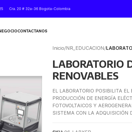
25
Cra. 20 # 32a-36 Bogota-Colombia
 NEGOCIO
CONTACTANOS
Inicio
/
NR_EDUCACION
/
LABORATO
LABORATORIO D
RENOVABLES
EL LABORATORIO POSIBILITA EL
PRODUCCIÓN DE ENERGÍA ELÉCT
FOTOVOLTAICOS Y AEROGENERAD
SISTEMA CON LA ADQUISICIÓN 