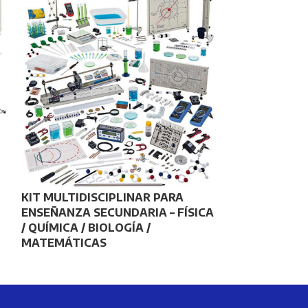
KIT PARA HI
SENSOR, SOF
HIDRODINÁM
KIT MULTIDISCIPLINAR PARA
ENSEÑANZA SECUNDARIA – FÍSICA
/ QUÍMICA / BIOLOGÍA /
MATEMÁTICAS