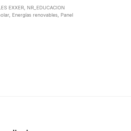
LES EXXER
,
NR_EDUCACION
solar
,
Energías renovables
,
Panel