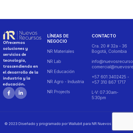
LÍNEAS DE
CONTACTO
NEGOCIO
Ofrecemos
Cra. 20 # 32a - 36
soluciones y
NR Materiales
Bogotá, Colombia
servicios de
tecnología,
NR Lab
info@nuevosrecurso
trascendiendo en
comercial@nuevosre
NR Educación
el desarrollo de la
+57 601 3402425 -
industria y la
NR Agro - Industria
+57 310 867 1717
educación.
NR Projects
L-V: 07:30am-
5:30pm
© 2023 Diseñado y programado por Wallubit para NR Nuevos Recursos