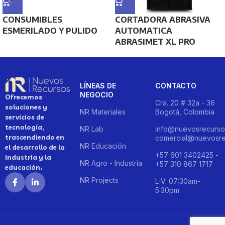
CONSUMIBLES
CORTADORA ABRASIVA
ESMERILADO Y PULIDO
AUTOMATICA
ABRASIMET XL PRO
LÍNEAS DE
CONTACTO
NEGOCIO
Ofrecemos
Cra. 20 # 32a - 36
soluciones y
NR Materiales
Bogotá, Colombia
servicios de
tecnología,
NR Lab
info@nuevosrecurso
trascendiendo en
comercial@nuevosre
NR Educación
el desarrollo de la
+57 601 3402425 -
industria y la
NR Agro - Industria
+57 310 867 1717
educación.
NR Projects
L-V: 07:30am-
5:30pm