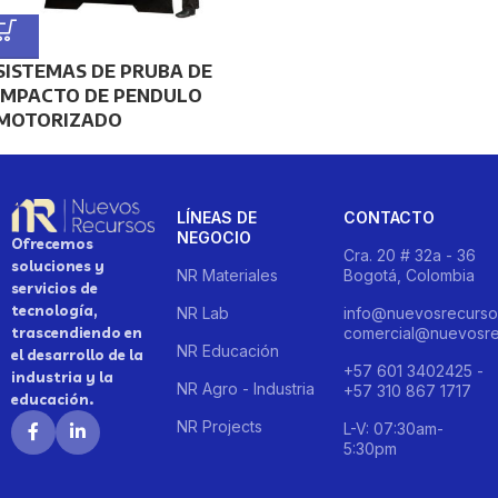
SISTEMAS DE PRUBA DE
IMPACTO DE PENDULO
MOTORIZADO
LÍNEAS DE
CONTACTO
NEGOCIO
Ofrecemos
Cra. 20 # 32a - 36
soluciones y
NR Materiales
Bogotá, Colombia
servicios de
tecnología,
NR Lab
info@nuevosrecurso
trascendiendo en
comercial@nuevosre
NR Educación
el desarrollo de la
+57 601 3402425 -
industria y la
NR Agro - Industria
+57 310 867 1717
educación.
NR Projects
L-V: 07:30am-
5:30pm