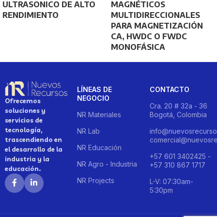
ULTRASONICO DE ALTO
MAGNÉTICOS
RENDIMIENTO
MULTIDIRECCIONALES
PARA MAGNETIZACIÓN
CA, HWDC O FWDC
MONOFÁSICA
LÍNEAS DE
CONTACTO
NEGOCIO
Ofrecemos
Cra. 20 # 32a - 36
soluciones y
NR Materiales
Bogotá, Colombia
servicios de
tecnología,
NR Lab
info@nuevosrecurso
trascendiendo en
comercial@nuevosre
NR Educación
el desarrollo de la
+57 601 3402425 -
industria y la
NR Agro - Industria
+57 310 867 1717
educación.
NR Projects
L-V: 07:30am-
5:30pm