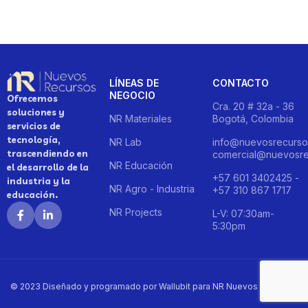
LÍNEAS DE
CONTACTO
NEGOCIO
Ofrecemos
Cra. 20 # 32a - 36
soluciones y
NR Materiales
Bogotá, Colombia
servicios de
tecnología,
NR Lab
info@nuevosrecurso
trascendiendo en
comercial@nuevosre
NR Educación
el desarrollo de la
+57 601 3402425 -
industria y la
NR Agro - Industria
+57 310 867 1717
educación.
NR Projects
L-V: 07:30am-
5:30pm
© 2023 Diseñado y programado por Wallubit para NR Nuevos Recursos